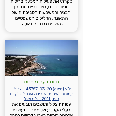
סקרתי את פעילות המפעל, בריכות
הפוספוגבס, היסטוריית התכנון
והבניה והמשמעות הסביבתית של
התאונה. ההליכים המשפטיים
נמשכים גם בימים אלה.
חוות דעת מומחה
ת"צ (חיפה) 45787-03-20 - צלול -
עמותה לאיכות הסביבה ואח' נ' דלק ים
מעגן 2011 בע"מ ואח'
עמותת צלול ותושבים תובעים את
בעלי הקרקע של מתחם תעשיות
אלקטרוכימיות בעכו בדרישה לטפל