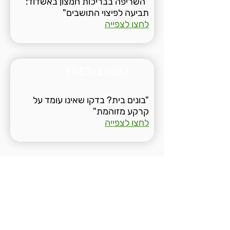
"השריפה בבריכות חמצון באשדוד:
תביעה לפיצוי התושבים"
לחצו לצפייה
כתבה ב-YNET
"בונים בית? בדקו שאינו עומד על
קרקע מזוהמת"
לחצו לצפייה
Environmental
Pollution in Israel
“Environmental Pollution in